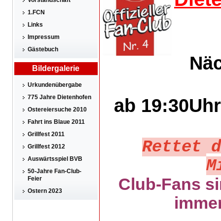
Vorstandschaft
1.FCN
Links
Impressum
Gästebuch
Näc
Bildergalerie
Urkundenübergabe
775 Jahre Dietenhofen
ab 19:30Uh
Ostereiersuche 2010
Fahrt ins Blaue 2011
Grillfest 2011
Rettet d
Grillfest 2012
Auswärtsspiel BVB
M
50-Jahre Fan-Club-
Feier
Club-Fans s
Ostern 2023
immer